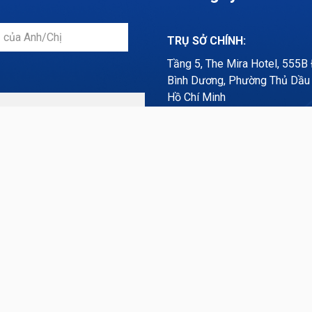
TRỤ SỞ CHÍNH:
Tầng 5, The Mira Hotel, 555B
Bình Dương, Phường Thủ Dầu 
Hồ Chí Minh
EMAIL:
service@aresvietnam.vn
MST:
3703197203
LIÊN HỆ VĂN PHÒNG:
0274 3858 553
HOTLINE TƯ VẤN KHÁCH H
085 3858 553 (Zalo)