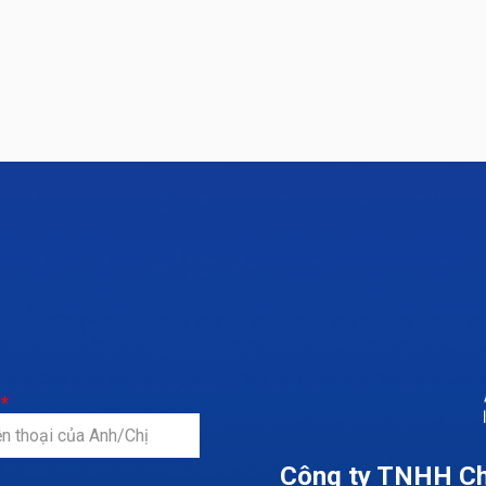
i
*
Công ty TNHH Ch