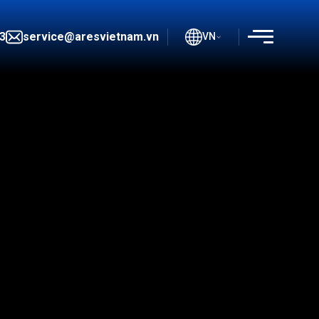
3
service@aresvietnam.vn
VN
THIỆU
 VỤ
TRÌNH ĐÁNH GIÁ
IỆU CÔNG KHAI
 ISO
H HÀNG