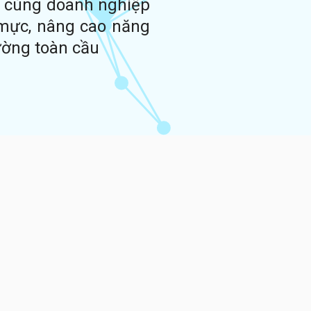
h cùng doanh nghiệp
mực, nâng cao năng
rường toàn cầu