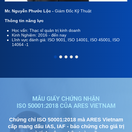
Mr. Nguyễn Phước Lộc -
Giám Đốc Kỹ Thuật
Thông tin năng lực
Học vấn: Thạc sĩ quản trị kinh doanh
Kinh Nghiệm: 2016 - đến nay
Lĩnh vực đánh giá: ISO 9001, ISO 14001, ISO 45001, ISO
14064 -1
MẪU GIẤY CHỨNG NHẬN
ISO 50001:2018 CỦA ARES VIETNAM
Chứng chỉ ISO 50001:2018 mà ARES Vietnam
cấp mang dấu IAS, IAF - bảo chứng cho giá trị