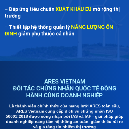
– Đáp ứng tiêu chuẩn
XUẤT KHẨU EU
mở rộng thị
trường
– Thiết lập hệ thống quản lý
NĂNG LƯỢNG ỔN
ĐỊNH
giảm phụ thuộc cá nhân
ARES VIETNAM
ĐỐI TÁC CHỨNG NHẬN QUỐC TẾ ĐỒNG
HÀNH CÙNG DOANH NGHIỆP
Là thành viên chính thức của mạng lưới ARES toàn cầu,
ARES Vietnam cung cấp dịch vụ chứng nhận ISO
50001:2018 được công nhận bởi IAS và IAF - giải pháp giúp
doanh nghiệp nâng tầm hệ thống an toàn, giảm thiểu rủi ro
và gia tăng tín nhiệm thị trường