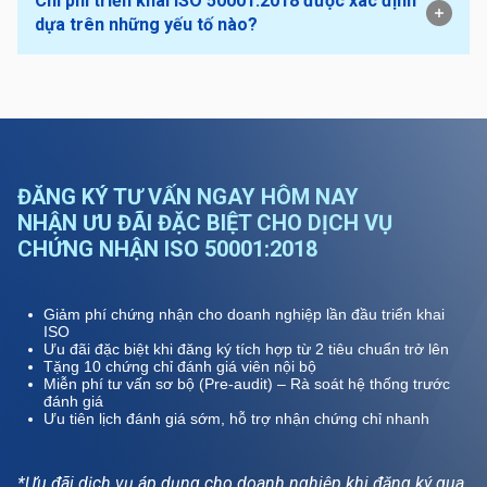
Chi phí triển khai ISO 50001:2018 được xác định
dựa trên những yếu tố nào?
ĐĂNG KÝ TƯ VẤN NGAY HÔM NAY
NHẬN ƯU ĐÃI ĐẶC BIỆT CHO DỊCH VỤ
CHỨNG NHẬN ISO 50001:2018
Giảm phí chứng nhận cho doanh nghiệp lần đầu triển khai
ISO
Ưu đãi đặc biệt khi đăng ký tích hợp từ 2 tiêu chuẩn trở lên
Tặng 10 chứng chỉ đánh giá viên nội bộ
Miễn phí tư vấn sơ bộ (Pre-audit) – Rà soát hệ thống trước
đánh giá
Ưu tiên lịch đánh giá sớm, hỗ trợ nhận chứng chỉ nhanh
*Ưu đãi dịch vụ áp dụng cho doanh nghiệp khi đăng ký qua