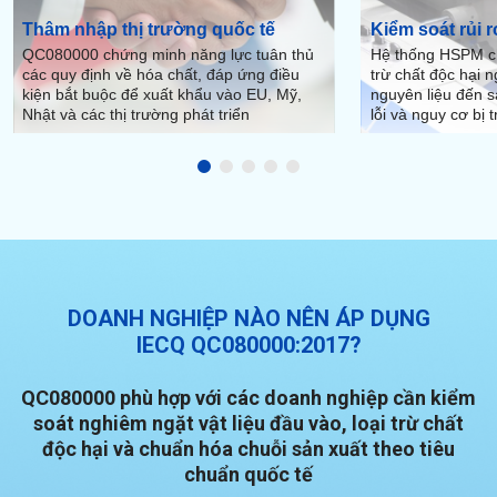
Thâm nhập thị trường quốc tế
Kiểm soát rủi r
QC080000 chứng minh năng lực tuân thủ
Hệ thống HSPM ch
các quy định về hóa chất, đáp ứng điều
trừ chất độc hại n
kiện bắt buộc để xuất khẩu vào EU, Mỹ,
nguyên liệu đến sả
Nhật và các thị trường phát triển
lỗi và nguy cơ bị 
DOANH NGHIỆP NÀO NÊN ÁP DỤNG
IECQ QC080000:2017?
QC080000 phù hợp với các doanh nghiệp cần kiểm
soát nghiêm ngặt vật liệu đầu vào, loại trừ chất
độc hại và chuẩn hóa chuỗi sản xuất theo tiêu
chuẩn quốc tế