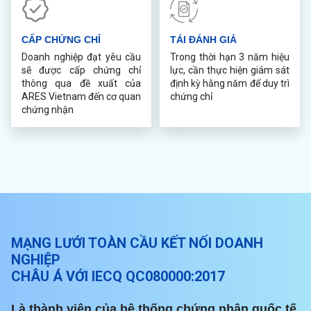
CẤP CHỨNG CHỈ
TÁI ĐÁNH GIÁ
Doanh nghiệp đạt yêu cầu
Trong thời hạn 3 năm hiệu
sẽ được cấp chứng chỉ
lực, cần thực hiện giám sát
thông qua đề xuất của
định kỳ hằng năm để duy trì
ARES Vietnam đến cơ quan
chứng chỉ
chứng nhận
MẠNG LƯỚI TOÀN CẦU KẾT NỐI DOANH
NGHIỆP
CHÂU Á VỚI IECQ QC080000:2017
Là thành viên của hệ thống chứng nhận quốc tế,