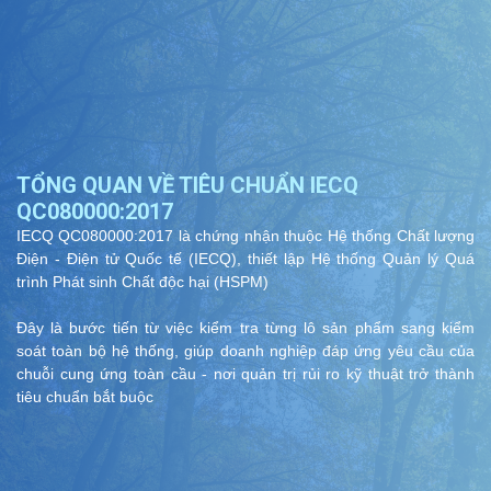
TỔNG QUAN VỀ TIÊU CHUẨN IECQ
QC080000:2017
IECQ QC080000:2017 là chứng nhận thuộc Hệ thống Chất lượng
Điện - Điện tử Quốc tế (IECQ), thiết lập Hệ thống Quản lý Quá
trình Phát sinh Chất độc hại (HSPM)
Đây là bước tiến từ việc kiểm tra từng lô sản phẩm sang kiểm
soát toàn bộ hệ thống, giúp doanh nghiệp đáp ứng yêu cầu của
chuỗi cung ứng toàn cầu - nơi quản trị rủi ro kỹ thuật trở thành
tiêu chuẩn bắt buộc