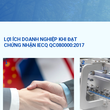
LỢI ÍCH DOANH NGHIỆP KHI ĐẠT
CHỨNG NHẬN IECQ QC080000:2017
1
2