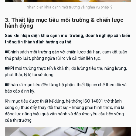
Nhận diện khía cạnh môi trường và nghĩa vụ pháp lý
3. Thiết lập mục tiêu môi trường & chiến lược
hành động
Sau khi nhận diện khía cạnh môi trường, doanh nghiệp cần biến
thông tin thành định hướng cụ thể:
◼️
Chính sách môi trường gắn với chiến lược dài hạn, cam kết tuân
thủ pháp luật, phòng ngừa rủi ro và cải tiến liên tục.
◼️
KPI môi trường thực tế và khả thi, đo lường tiêu thụ năng lượng,
phát thải, tỷ lệ tái sử dụng.
◼️
Phân rã mục tiêu đến từng bộ phận, thiết lập cơ chế theo dõi và
báo cáo định kỳ.
Khi mục tiêu được thiết kế đúng, hệ thống ISO 14001 trở thành
công cụ thúc đẩy thay đổi thật sự – không phải hình thức, mà là
động lực nâng hiệu quả vận hành và đáp ứng yêu cầu bền vững
của thị trường.