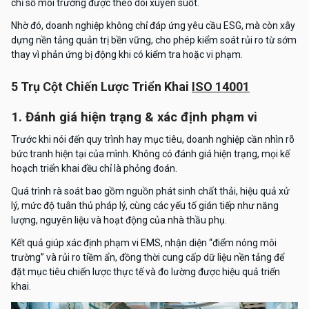
chỉ số môi trường được theo dõi xuyên suốt.
Nhờ đó, doanh nghiệp không chỉ đáp ứng yêu cầu ESG, mà còn xây
dựng nền tảng quản trị bền vững, cho phép kiểm soát rủi ro từ sớm
thay vì phản ứng bị động khi có kiểm tra hoặc vi phạm.
5 Trụ Cột Chiến Lược Triển Khai
ISO 14001
1. Đánh giá hiện trạng & xác định phạm vi
Trước khi nói đến quy trình hay mục tiêu, doanh nghiệp cần nhìn rõ
bức tranh hiện tại của mình. Không có đánh giá hiện trạng, mọi kế
hoạch triển khai đều chỉ là phỏng đoán.
Quá trình rà soát bao gồm nguồn phát sinh chất thải, hiệu quả xử
lý, mức độ tuân thủ pháp lý, cùng các yếu tố gián tiếp như năng
lượng, nguyên liệu và hoạt động của nhà thầu phụ.
Kết quả giúp xác định phạm vi EMS, nhận diện “điểm nóng môi
trường” và rủi ro tiềm ẩn, đồng thời cung cấp dữ liệu nền tảng để
đặt mục tiêu chiến lược thực tế và đo lường được hiệu quả triển
khai.