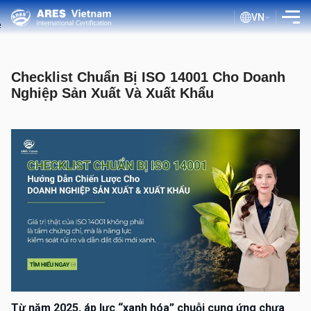
VN
GIỚI THIỆU
Checklist Chuẩn Bị ISO 14001 Cho Doanh
DỊCH VỤ
Nghiệp Sản Xuất Và Xuất Khẩu
QUY TRÌNH ĐÁNH GIÁ
TÀI LIỆU CÔNG KHAI
BLOG ISO
KHÁCH HÀNG
TRA CỨU CHỨNG NHẬN
Từ năm 2025, áp lực “xanh hóa” chuỗi cung ứng chưa