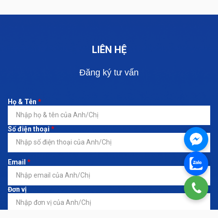
LIÊN HỆ
Đăng ký tư vấn
Họ & Tên
*
Số điện thoại
*
Email
*
Đơn vị