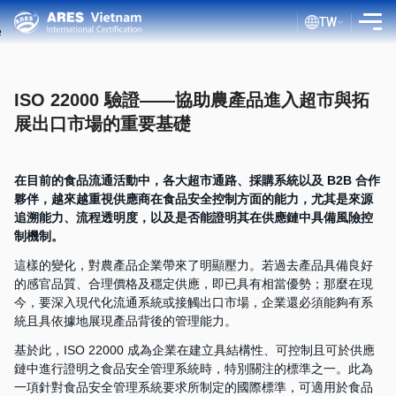
TW
介紹
ISO 22000 驗證——協助農產品進入超市與拓
服務
展出口市場的重要基礎
評估流程
公共文件
在目前的食品流通活動中，各大超市通路、採購系統以及 B2B 合作
夥伴，越來越重視供應商在食品安全控制方面的能力，尤其是來源
ISO 部落格
追溯能力、流程透明度，以及是否能證明其在供應鏈中具備風險控
制機制。
客戶
這樣的變化，對農產品企業帶來了明顯壓力。若過去產品具備良好
證書查詢
的感官品質、合理價格及穩定供應，即已具有相當優勢；那麼在現
今，要深入現代化流通系統或接觸出口市場，企業還必須能夠有系
統且具依據地展現產品背後的管理能力。
基於此，ISO 22000 成為企業在建立具結構性、可控制且可於供應
鏈中進行證明之食品安全管理系統時，特別關注的標準之一。此為
一項針對食品安全管理系統要求所制定的國際標準，可適用於食品