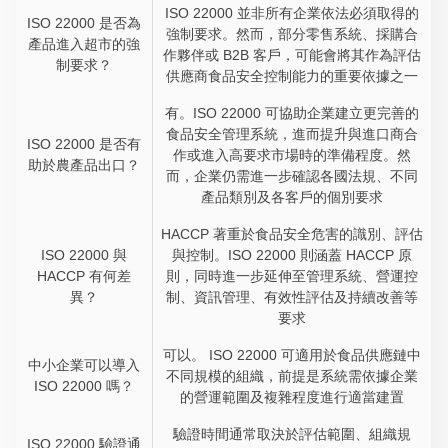
ISO 22000 並非所有企業依法必須取得的
ISO 22000 是否為
強制要求。然而，部分零售系統、採購合
產品進入超市的強
作夥伴或 B2B 客戶，可能會將其作為評估
制要求？
供應商食品安全控制能力的重要依據之一
有。ISO 22000 可協助企業建立更完善的
食品安全管理系統，進而提升與進口商合
ISO 22000 是否有
作或進入高要求市場時的準備程度。然
助於農產品出口？
而，企業仍需進一步確認各國法規、不同
產品類別及各客戶的個別要求
HACCP 著重於食品安全危害的識別、評估
ISO 22000 與
與控制。ISO 22000 則涵蓋 HACCP 原
HACCP 有何差
則，同時進一步延伸至管理系統、營運控
異？
制、資訊管理、有效性評估及持續改善等
要求
可以。 ISO 22000 可適用於食品供應鏈中
中小企業可以導入
不同規模的組織，前提是系統需依據企業
ISO 22000 嗎？
的營運範圍及複雜程度進行適當建置
驗證時間通常取決於評估範圍、組織規
ISO 22000 驗證通