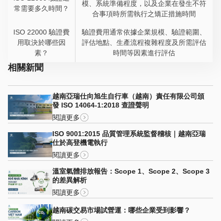
模、系統準備程度，以及企業在發生不符
常需要多久時間？
合事項時所需執行之矯正措施時間
ISO 22000 驗證費
驗證費用通常依據企業規模、驗證範圍、
用取決於哪些因
評估地點、生產流程複雜程度及所需評估
素？
時間等因素進行評估
相關新聞
越南亞瑞仕向旭生自行車（越南）責任有限公司頒
發 ISO 14064-1:2018 查證聲明
閱讀更多
ISO 9001:2015 品質管理系統監督稽核｜越南亞瑞
仕於高登機電執行
閱讀更多
溫室氣體排放報告：Scope 1、Scope 2、Scope 3
的差異解析
閱讀更多
越南碳交易市場試營運：哪些企業受到影響？