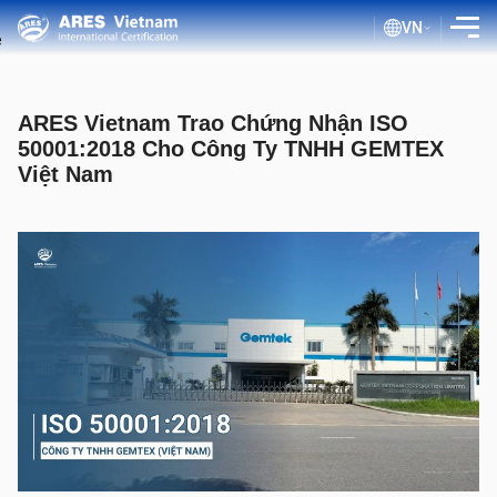
VN
GIỚI THIỆU
ARES Vietnam Trao Chứng Nhận ISO
DỊCH VỤ
50001:2018 Cho Công Ty TNHH GEMTEX
Việt Nam
QUY TRÌNH ĐÁNH GIÁ
TÀI LIỆU CÔNG KHAI
BLOG ISO
KHÁCH HÀNG
TRA CỨU CHỨNG NHẬN