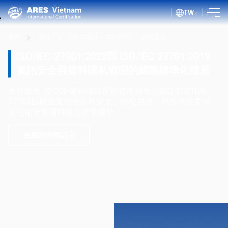
TW
首頁
服務
ISO 27001 – ISO 27701 – 資訊安全
介紹
ISO/IEC 27001:2022與 ISO/IEC 27701:2019
服務
資訊安全與資料隱私管理的國際標準化體系
評估流程
全球超過 70,000 家組織採用的標準組合，ISO 27001與
27701協助企業強化資料安全、防範風險、符合法規要求，
公共文件
並在拓展市場時建立競爭優勢
ISO 部落格
免費諮詢登記
客戶
證書查詢