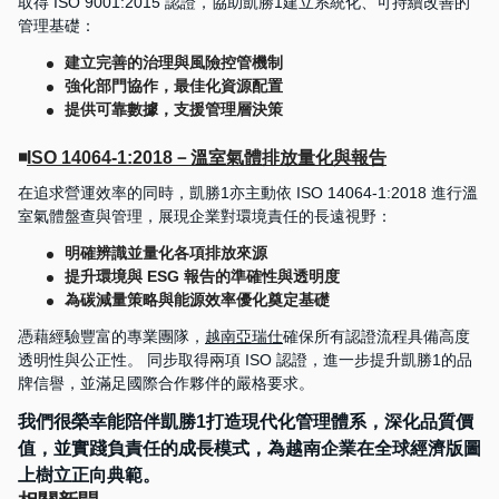
取得 ISO 9001:2015 認證，協助凱勝1建立系統化、可持續改善的
管理基礎：
建立完善的治理與風險控管機制
強化部門協作，最佳化資源配置
提供可靠數據，支援管理層決策
◾
ISO 14064-1:2018－溫室氣體排放量化與報告
在追求營運效率的同時，凱勝1亦主動依 ISO 14064-1:2018 進行溫
室氣體盤查與管理，展現企業對環境責任的長遠視野：
明確辨識並量化各項排放來源
提升環境與 ESG 報告的準確性與透明度
為碳減量策略與能源效率優化奠定基礎
憑藉經驗豐富的專業團隊，
越南亞瑞仕
確保所有認證流程具備高度
透明性與公正性。 同步取得兩項 ISO 認證，進一步提升凱勝1的品
牌信譽，並滿足國際合作夥伴的嚴格要求。
我們很榮幸能陪伴凱勝1打造現代化管理體系，深化品質價
值，並實踐負責任的成長模式，為越南企業在全球經濟版圖
上樹立正向典範。