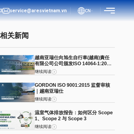
3
service@aresvietnam.vn
CN
相关新闻
越南亚瑞仕向旭生自行車(越南)責任
流程
有限公司公司颁发ISO 14064-1:2018
核查声明
继续阅读
文件
GORDON ISO 9001:2015 监督审核
博客
｜越南亚瑞仕
继续阅读
温室气体排放报告：如何区分 Scope
查询
1、Scope 2 与 Scope 3
继续阅读