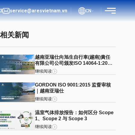
3
service@aresvietnam.vn
CN
相关新闻
越南亚瑞仕向旭生自行車(越南)責任
流程
有限公司公司颁发ISO 14064-1:2018
核查声明
继续阅读
文件
GORDON ISO 9001:2015 监督审核
博客
｜越南亚瑞仕
继续阅读
温室气体排放报告：如何区分 Scope
查询
1、Scope 2 与 Scope 3
继续阅读