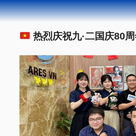
热烈庆祝九·二国庆80周