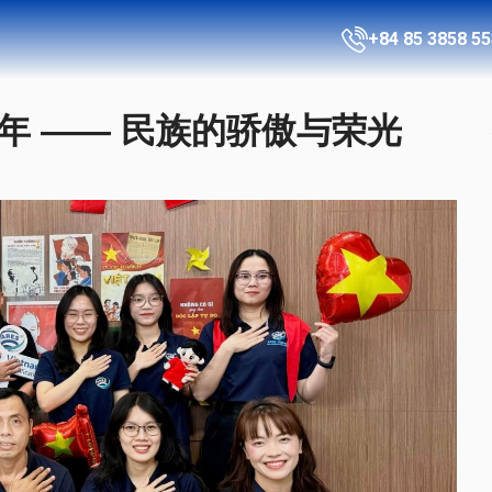
+84 85 3858 55
介绍
年 —— 民族的骄傲与荣光
服务
评估
公开
ISO 
客户
证书