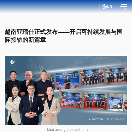
CN
介绍
越南亚瑞仕正式发布——开启可持续发展与国
服务
际接轨的新篇章
评估流程
公开文件
ISO 博客
客户
证书查询
khai-truong-ares-vietnam