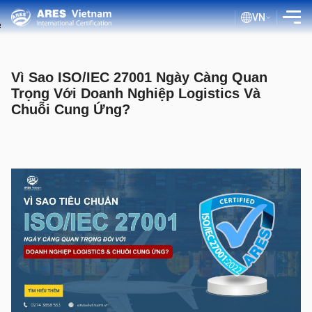
VN
GIỚI THIỆU
Vì Sao ISO/IEC 27001 Ngày Càng Quan
DỊCH VỤ
Trọng Với Doanh Nghiệp Logistics Và
Chuỗi Cung Ứng?
QUY TRÌNH ĐÁNH GIÁ
TÀI LIỆU CÔNG KHAI
BLOG ISO
KHÁCH HÀNG
TRA CỨU CHỨNG NHẬN