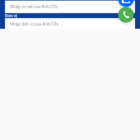
Đơn vị
Đăng ký dịch vụ
*
Nội dung yêu cầu
LIÊN HỆ NGAY