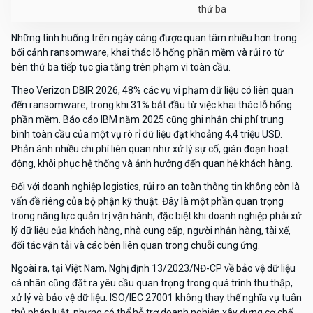
thứ ba
Những tình huống trên ngày càng được quan tâm nhiều hơn trong
bối cảnh ransomware, khai thác lỗ hổng phần mềm và rủi ro từ
bên thứ ba tiếp tục gia tăng trên phạm vi toàn cầu.
Theo Verizon DBIR 2026, 48% các vụ vi phạm dữ liệu có liên quan
đến ransomware, trong khi 31% bắt đầu từ việc khai thác lỗ hổng
phần mềm. Báo cáo IBM năm 2025 cũng ghi nhận chi phí trung
bình toàn cầu của một vụ rò rỉ dữ liệu đạt khoảng 4,4 triệu USD.
Phản ánh nhiều chi phí liên quan như xử lý sự cố, gián đoạn hoạt
động, khôi phục hệ thống và ảnh hưởng đến quan hệ khách hàng.
Đối với doanh nghiệp logistics, rủi ro an toàn thông tin không còn là
vấn đề riêng của bộ phận kỹ thuật. Đây là một phần quan trọng
trong năng lực quản trị vận hành, đặc biệt khi doanh nghiệp phải xử
lý dữ liệu của khách hàng, nhà cung cấp, người nhận hàng, tài xế,
đối tác vận tải và các bên liên quan trong chuỗi cung ứng.
Ngoài ra, tại Việt Nam, Nghị định 13/2023/NĐ-CP về bảo vệ dữ liệu
cá nhân cũng đặt ra yêu cầu quan trọng trong quá trình thu thập,
xử lý và bảo vệ dữ liệu. ISO/IEC 27001 không thay thế nghĩa vụ tuân
thủ pháp luật, nhưng có thể hỗ trợ doanh nghiệp xây dựng cơ chế