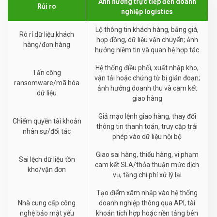
Ảnh hưởng trực tiếp đến doanh
Rủi ro
nghiệp logistics
Lộ thông tin khách hàng, bảng giá,
Rò rỉ dữ liệu khách
hợp đồng, dữ liệu vận chuyển; ảnh
hàng/đơn hàng
hưởng niềm tin và quan hệ hợp tác
Hệ thống điều phối, xuất nhập kho,
Tấn công
vận tải hoặc chứng từ bị gián đoạn;
ransomware/mã hóa
ảnh hưởng doanh thu và cam kết
dữ liệu
giao hàng
Giả mạo lệnh giao hàng, thay đổi
Chiếm quyền tài khoản
thông tin thanh toán, truy cập trái
nhân sự/đối tác
phép vào dữ liệu nội bộ
Giao sai hàng, thiếu hàng, vi phạm
Sai lệch dữ liệu tồn
cam kết SLA/thỏa thuận mức dịch
kho/vận đơn
vụ, tăng chi phí xử lý lại
Tạo điểm xâm nhập vào hệ thống
Nhà cung cấp công
doanh nghiệp thông qua API, tài
nghệ bảo mật yếu
khoản tích hợp hoặc nền tảng bên