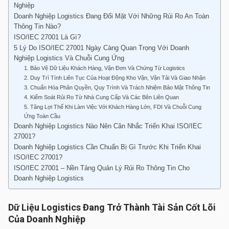
Nghiệp
Doanh Nghiệp Logistics Đang Đối Mặt Với Những Rủi Ro An Toàn
Thông Tin Nào?
ISO/IEC 27001 Là Gì?
5 Lý Do ISO/IEC 27001 Ngày Càng Quan Trọng Với Doanh
Nghiệp Logistics Và Chuỗi Cung Ứng
1. Bảo Vệ Dữ Liệu Khách Hàng, Vận Đơn Và Chứng Từ Logistics
2. Duy Trì Tính Liên Tục Của Hoạt Động Kho Vận, Vận Tải Và Giao Nhận
3. Chuẩn Hóa Phân Quyền, Quy Trình Và Trách Nhiệm Bảo Mật Thông Tin
4. Kiểm Soát Rủi Ro Từ Nhà Cung Cấp Và Các Bên Liên Quan
5. Tăng Lợi Thế Khi Làm Việc Với Khách Hàng Lớn, FDI Và Chuỗi Cung
Ứng Toàn Cầu
Doanh Nghiệp Logistics Nào Nên Cân Nhắc Triển Khai ISO/IEC
27001?
Doanh Nghiệp Logistics Cần Chuẩn Bị Gì Trước Khi Triển Khai
ISO/IEC 27001?
ISO/IEC 27001 – Nền Tảng Quản Lý Rủi Ro Thông Tin Cho
Doanh Nghiệp Logistics
Dữ Liệu Logistics Đang Trở Thành Tài Sản Cốt Lõi
Của Doanh Nghiệp