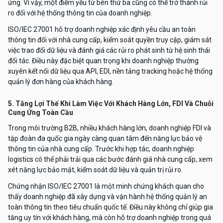
ứng. Vì vậy, một điểm yếu từ bên thứ ba cũng có thể trở thành rủi
ro đối với hệ thống thông tin của doanh nghiệp.
ISO/IEC 27001 hỗ trợ doanh nghiệp xác định yêu cầu an toàn
thông tin đối với nhà cung cấp, kiểm soát quyền truy cập, giám sát
việc trao đổi dữ liệu và đánh giá các rủi ro phát sinh từ hệ sinh thái
đối tác. Điều này đặc biệt quan trọng khi doanh nghiệp thường
xuyên kết nối dữ liệu qua API, EDI, nền tảng tracking hoặc hệ thống
quản lý đơn hàng của khách hàng.
5. Tăng Lợi Thế Khi Làm Việc Với Khách Hàng Lớn, FDI Và Chuỗi
Cung Ứng Toàn Cầu
Trong môi trường B2B, nhiều khách hàng lớn, doanh nghiệp FDI và
tập đoàn đa quốc gia ngày càng quan tâm đến năng lực bảo vệ
thông tin của nhà cung cấp. Trước khi hợp tác, doanh nghiệp
logistics có thể phải trải qua các bước đánh giá nhà cung cấp, xem
xét năng lực bảo mật, kiểm soát dữ liệu và quản trị rủi ro.
Chứng nhận ISO/IEC 27001 là một minh chứng khách quan cho
thấy doanh nghiệp đã xây dựng và vận hành hệ thống quản lý an
toàn thông tin theo tiêu chuẩn quốc tế. Điều này không chỉ giúp gia
tăng uy tín với khách hàng, mà còn hỗ trợ doanh nghiệp trong quá