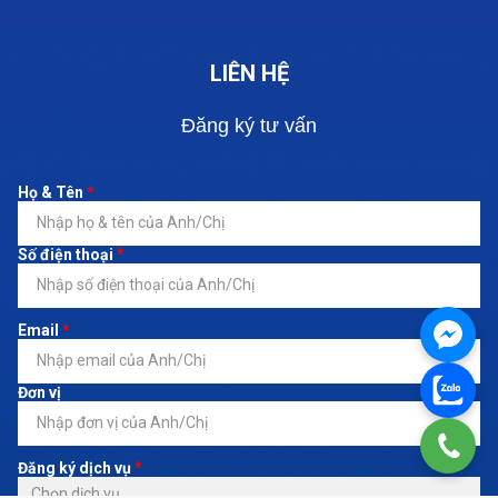
LIÊN HỆ
Đăng ký tư vấn
Họ & Tên
*
Số điện thoại
*
Email
*
Đơn vị
Đăng ký dịch vụ
*