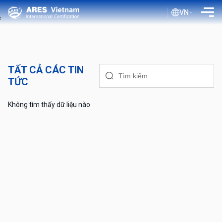
VN
GIỚI THIỆU
DỊCH VỤ
TẤT CẢ CÁC TIN
TỨC
QUY TRÌNH ĐÁNH GIÁ
TÀI LIỆU CÔNG KHAI
Không tìm thấy dữ liệu nào
BLOG ISO
KHÁCH HÀNG
TRA CỨU CHỨNG NHẬN