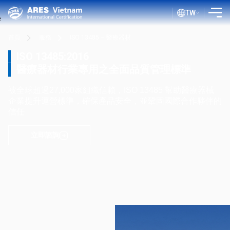
TW
首頁
服務
ISO 13485 – 醫療器材
介紹
ISO 13485:2016
服務
醫療器材行業專用之全面品質管理標準
評估流程
被全球超過27,000家組織信賴，ISO 13485 幫助醫療器械
企業提升運營標準，確保產品安全，並鞏固國際合作夥伴的
公共文件
信任
ISO 部落格
立即諮詢
客戶
證書查詢