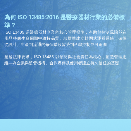
為何 ISO 13485:2016 是醫療器材行業的必備標
準？
ISO 13485 是醫療器材企業的核心管理標準，有助於控制風險並在
產品整個生命周期中維持品質。該標準建立封閉式運營系統，確保
從設計、生產到流通的每個階段皆受到科學控制並可追溯
超越法律要求，ISO 13485 以預防與社會責任為核心，塑造管理思
維—為企業與監管機構、合作夥伴及使用者建立持久信任的基礎