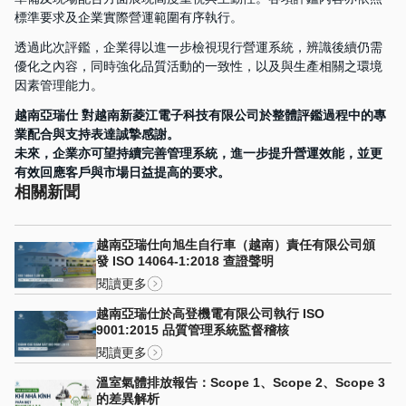
標準要求及企業實際營運範圍有序執行。
透過此次評鑑，企業得以進一步檢視現行營運系統，辨識後續仍需
優化之內容，同時強化品質活動的一致性，以及與生產相關之環境
因素管理能力。
越南亞瑞仕 對越南新菱江電子科技有限公司於整體評鑑過程中的專
業配合與支持表達誠摯感謝。
未來，企業亦可望持續完善管理系統，進一步提升營運效能，並更
有效回應客戶與市場日益提高的要求。
相關新聞
越南亞瑞仕向旭生自行車（越南）責任有限公司頒
發 ISO 14064-1:2018 查證聲明
閱讀更多
越南亞瑞仕於高登機電有限公司執行 ISO
9001:2015 品質管理系統監督稽核
閱讀更多
溫室氣體排放報告：Scope 1、Scope 2、Scope 3
的差異解析