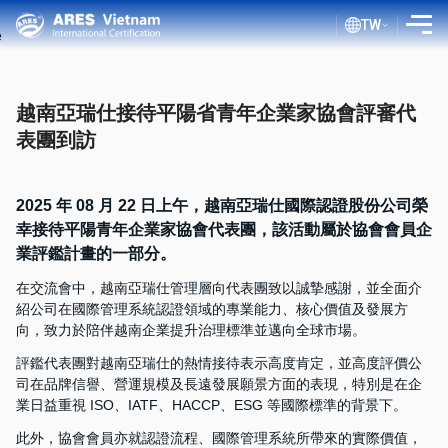
TW
介紹
越南亞瑞仕接待平陽省青年企業家協會評審代
服務
表團到訪
評估流程
公共文件
2025 年 08 月 22 日上午，越南亞瑞仕國際認證股份公司榮
幸接待平陽青年企業家協會代表團，該活動屬於協會會員企
ISO 部落格
業評鑑計畫的一部分。
客戶
在交流會中，越南亞瑞仕管理層向代表團致以誠摯感謝，並全面介
紹公司在國際管理系統認證領域的專業能力、核心價值及發展方
證書查詢
向，致力於陪伴越南企業提升治理標準並邁向全球市場。
評鑑代表團對越南亞瑞仕的熱情接待表示高度肯定，並高度評價公
司在品牌信譽、營運規模及長遠發展願景方面的表現，特別是在企
業日益重視 ISO、IATF、HACCP、ESG 等國際標準的背景下。
此外，協會會員亦就認證流程、國際管理系統所帶來的實際價值，