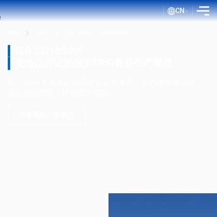
CN
首页
服务
ISO 22716 – 化妆品制造
介绍
ISO 22716:2007
服务
化妆品行业的国际GMP良好生产规范
评估流程
导入GMP可协助化妆品企业提升质量、增强消费者信任，
并在国际市场上巩固竞争地位
公开文件
ISO 博客
与专家预约咨询
客户
证书查询