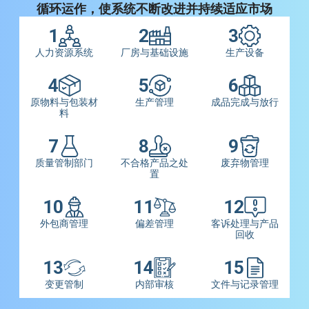
循环运作，使系统不断改进并持续适应市场
1
2
3
人力资源系统
厂房与基础设施
生产设备
4
5
6
原物料与包装材
生产管理
成品完成与放行
料
7
8
9
质量管制部门
不合格产品之处
废弃物管理
置
10
11
12
外包商管理
偏差管理
客诉处理与产品
回收
13
14
15
变更管制
内部审核
文件与记录管理